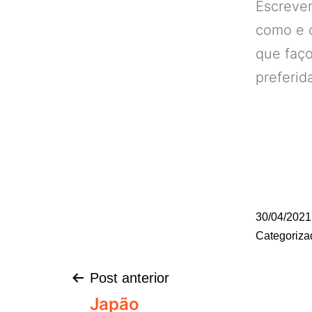
Escrevem
como e c
que faço
preferid
30/04/2021
Categoriz
Post anterior
Japão