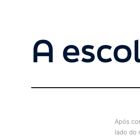
A esco
Após con
lado do 