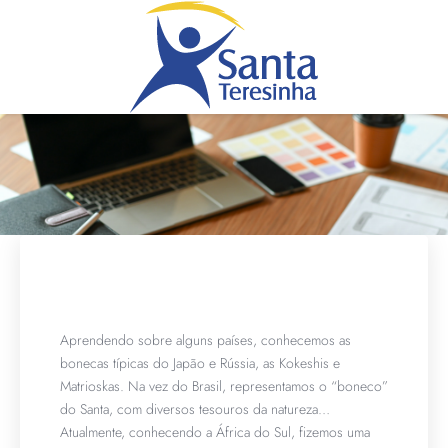
Aprendendo sobre alguns países, conhecemos as
bonecas típicas do Japão e Rússia, as Kokeshis e
Matrioskas. Na vez do Brasil, representamos o “boneco”
do Santa, com diversos tesouros da natureza…
Atualmente, conhecendo a África do Sul, fizemos uma