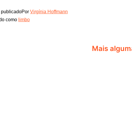
publicado
Por
Virgínia Hoffmann
ado como
limbo
Mais alguma