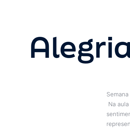
Alegria
Semana 
Na aula
sentimen
represen