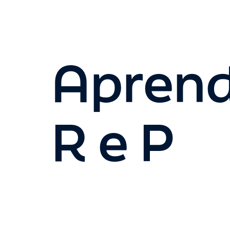
Aprend
R e P