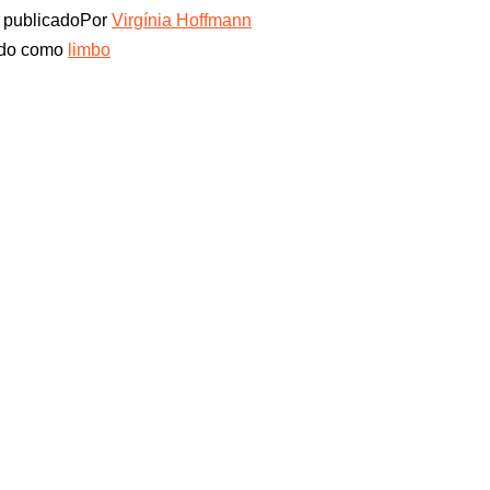
publicado
Por
Virgínia Hoffmann
ado como
limbo