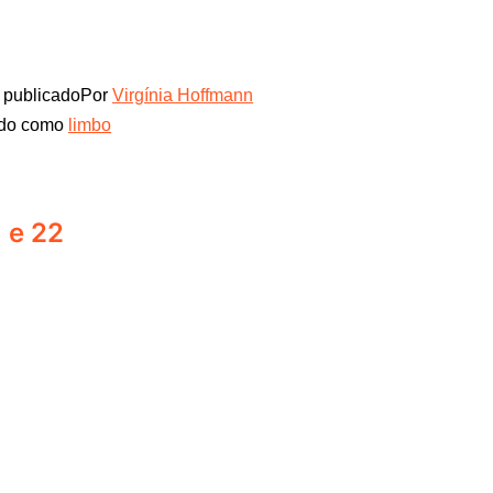
publicado
Por
Virgínia Hoffmann
ado como
limbo
1 e 22