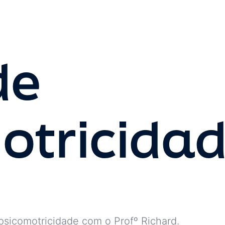
de
otricida
psicomotricidade com o Profº Richard.