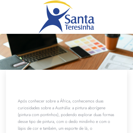
Após conhecer sobre a África, conhecemos duas
curiosidades sobre a Austrália: a pintura aborígene
(pintura com pontinhos), podendo explorar duas formas
desse tipo de pintura, com o dedo mindinho e com o
lápis de cor e também, um esporte de lá, o