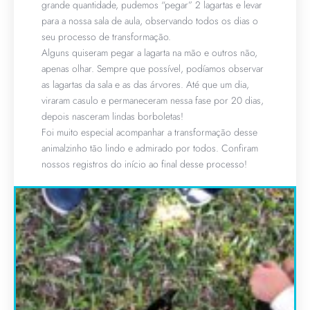
grande quantidade, pudemos “pegar” 2 lagartas e levar
para a nossa sala de aula, observando todos os dias o
seu processo de transformação.
Alguns quiseram pegar a lagarta na mão e outros não,
apenas olhar. Sempre que possível, podíamos observar
as lagartas da sala e as das árvores. Até que um dia,
viraram casulo e permaneceram nessa fase por 20 dias,
depois nasceram lindas borboletas!
Foi muito especial acompanhar a transformação desse
animalzinho tão lindo e admirado por todos. Confiram
nossos registros do início ao final desse processo!