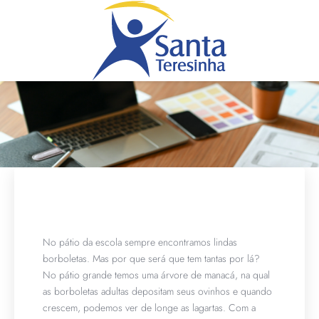
No pátio da escola sempre encontramos lindas
borboletas. Mas por que será que tem tantas por lá?
No pátio grande temos uma árvore de manacá, na qual
as borboletas adultas depositam seus ovinhos e quando
crescem, podemos ver de longe as lagartas. Com a