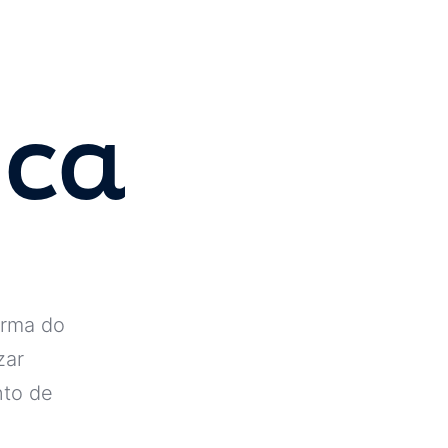
ica
urma do
zar
nto de