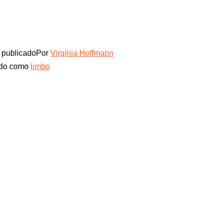
publicado
Por
Virgínia Hoffmann
ado como
limbo