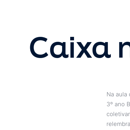
Caixa 
Na aula 
3º ano B
coletiva
relembrar