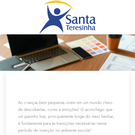
As crianças bem pequenas vivem em um mundo cheio
de descobertas, cores e emoções! O aconchego que
um paninho traz, principalmente longe do meio familiar,
é fundamental para as transições necessárias nesse
período de inserção no ambiente escolar!