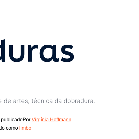
duras
e de artes, técnica da dobradura.
publicado
Por
Virgínia Hoffmann
ado como
limbo