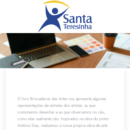
O livro Brincadeiras das Artes nos apresenta algumas
representações de estrelas dos artistas: as que
costumamos desenhar e as que observamos no céu,
como elas realmente são. Inspirados na obra do pintor
Antônio Dias, realizamos a nossa própria obra de arte