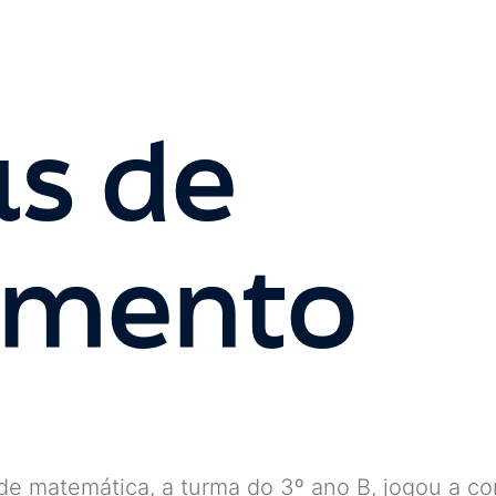
s de
imento
de matemática, a turma do 3º ano B, jogou a co