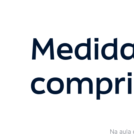
Medida
compr
Na aula 