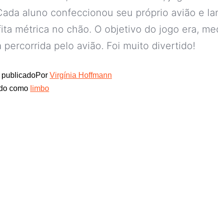
Cada aluno confeccionou seu próprio avião e l
fita métrica no chão. O objetivo do jogo era, med
a percorrida pelo avião. Foi muito divertido!
publicado
Por
Virgínia Hoffmann
ado como
limbo