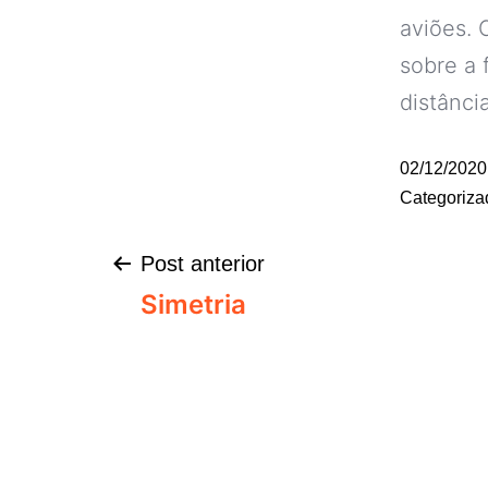
aviões. 
sobre a 
distânci
02/12/2020
Categoriz
Post anterior
Simetria