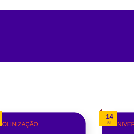
14
jul