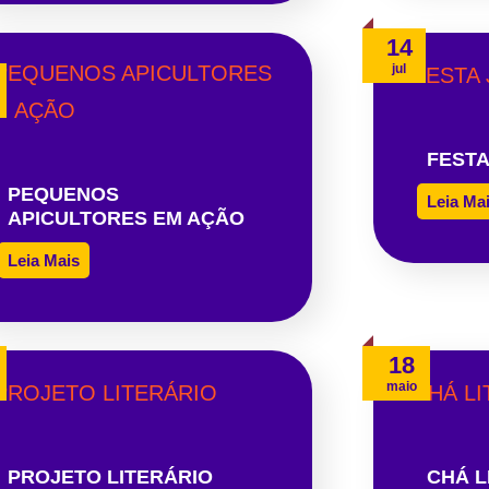
14
jul
FESTA
PEQUENOS
Leia Ma
APICULTORES EM AÇÃO
Leia Mais
18
maio
PROJETO LITERÁRIO
CHÁ L