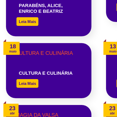
PARABÉNS, ALICE,
ENRICO E BEATRIZ
Leia Mais
18
13
maio
maio
CULTURA E CULINÁRIA
Leia Mais
23
23
abr
abr