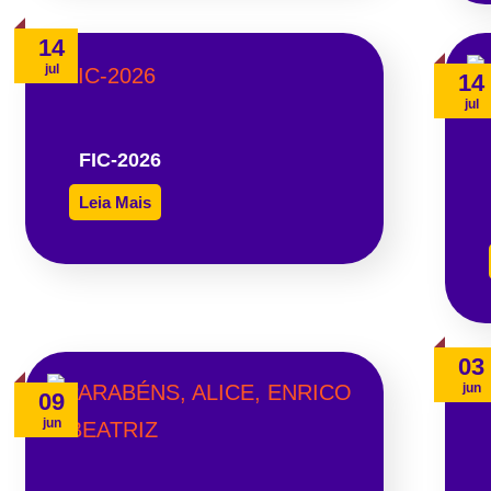
14
jul
14
jul
FIC-2026
Leia Mais
03
jun
09
jun