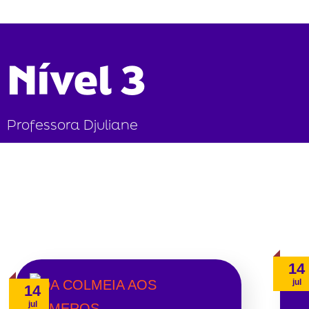
Nível 3
Professora Djuliane
14
jul
14
jul