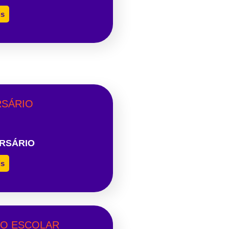
is
RSÁRIO
is