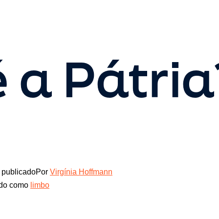
 a Pátria
publicado
Por
Virgínia Hoffmann
ado como
limbo