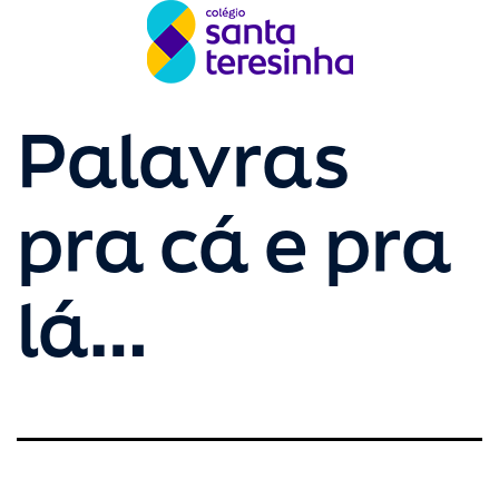
Palavras
pra cá e pra
lá…