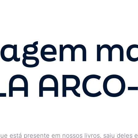
nagem ma
A ARCO-Í
que está presente em nossos livros, saiu deles