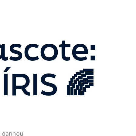
scote:
RIS 🌈
 e ganhou