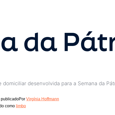
 da Pátr
e domiciliar desenvolvida para a Semana da Pátr
publicado
Por
Virgínia Hoffmann
ado como
limbo