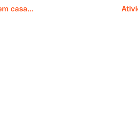
 em casa…
Ativ