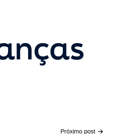
anças
Próximo post