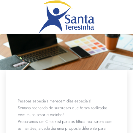
Pessoas especiais merecem dias especiais!
Semana recheada de surpresas que foram realizadas
com muito amor e carinho!
Preparamos um Checklist para os filhos realizarem com
as mamães, a cada dia uma proposta diferente para