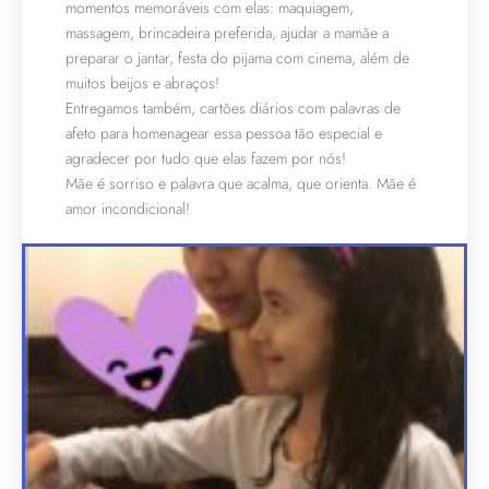
momentos memoráveis com elas: maquiagem,
massagem, brincadeira preferida, ajudar a mamãe a
preparar o jantar, festa do pijama com cinema, além de
muitos beijos e abraços!
Entregamos também, cartões diários com palavras de
afeto para homenagear essa pessoa tão especial e
agradecer por tudo que elas fazem por nós!
Mãe é sorriso e palavra que acalma, que orienta. Mãe é
amor incondicional!