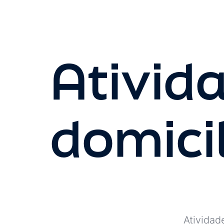
Ativid
domici
Atividad