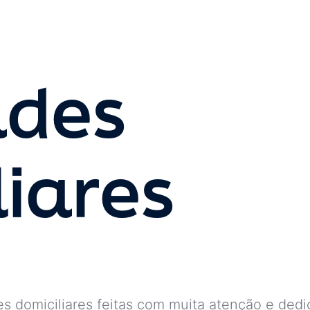
ades
liares
es domiciliares feitas com muita atenção e ded