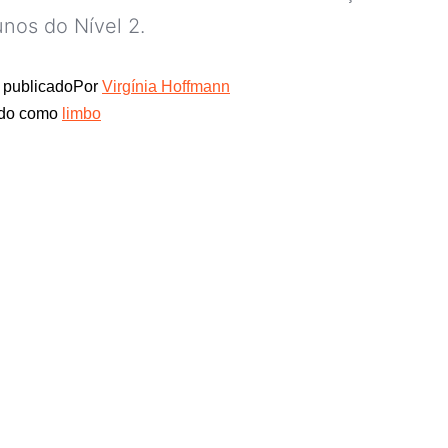
unos do Nível 2.
publicado
Por
Virgínia Hoffmann
ado como
limbo