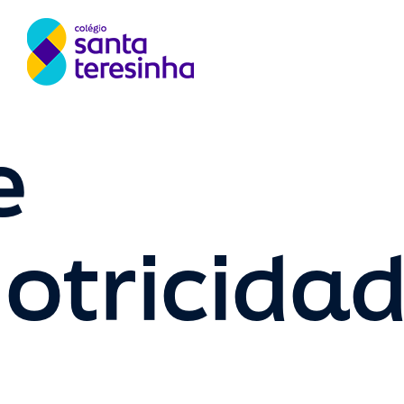
e
otricida