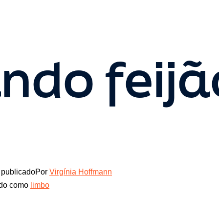
ndo feijã
publicado
Por
Virgínia Hoffmann
ado como
limbo