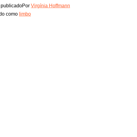
publicado
Por
Virgínia Hoffmann
ado como
limbo