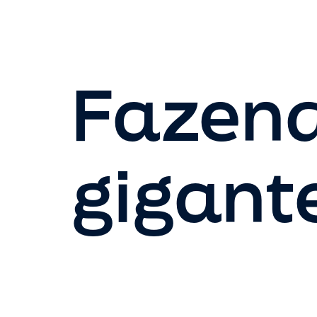
Fazend
gigant