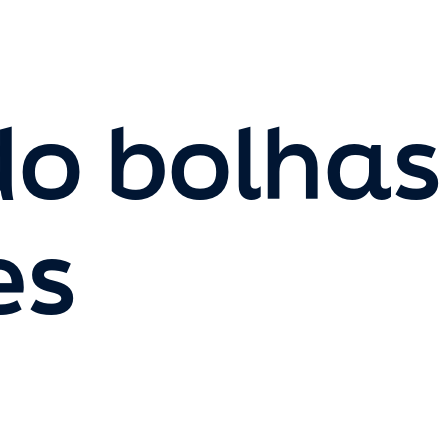
o bolhas
es