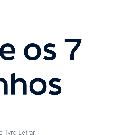
e os 7
inhos
 livro Letrar: