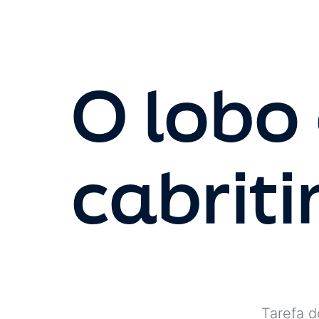
O lobo 
cabrit
Tarefa do