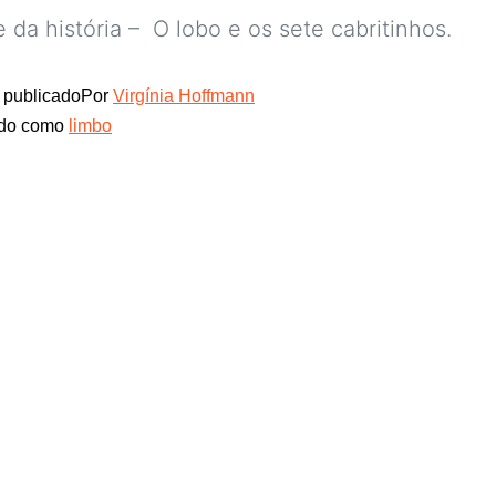
e da história – O lobo e os sete cabritinhos.
publicado
Por
Virgínia Hoffmann
ado como
limbo