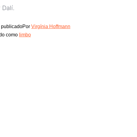
 Dalí.
publicado
Por
Virgínia Hoffmann
ado como
limbo