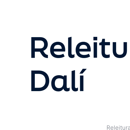
Releit
Dalí
Releitur