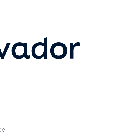
lvador
de