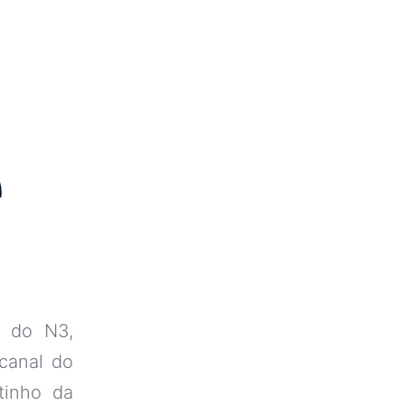
e
a do N3,
canal do
tinho da