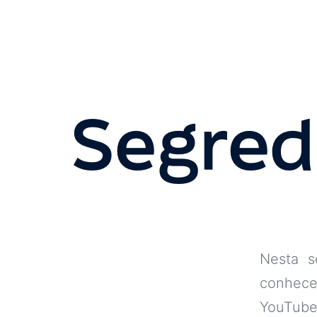
Segred
Nesta s
conhece
YouTube