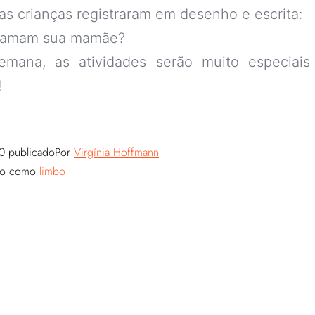
s crianças registraram em desenho e escrita:
 amam sua mamãe?
emana, as atividades serão muito especiais
!
0
publicado
Por
Virgínia Hoffmann
do como
limbo