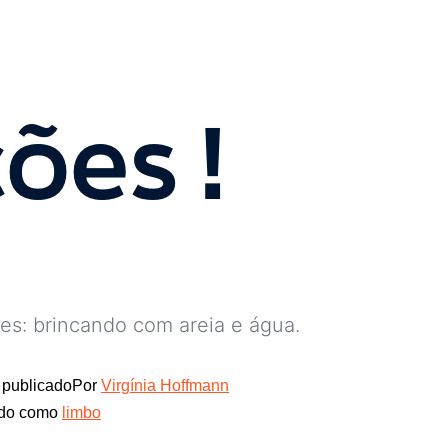
ões !
s: brincando com areia e água.
publicado
Por
Virgínia Hoffmann
ado como
limbo